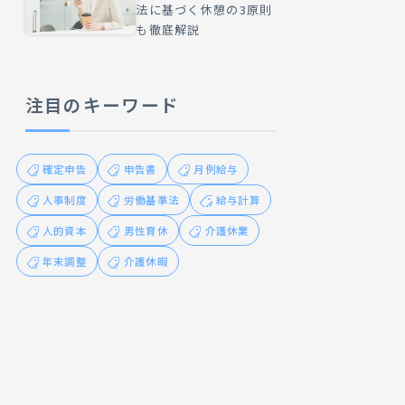
法に基づく休憩の3原則
も徹底解説
注目のキーワード
確定申告
申告書
月例給与
人事制度
労働基準法
給与計算
人的資本
男性育休
介護休業
年末調整
介護休暇