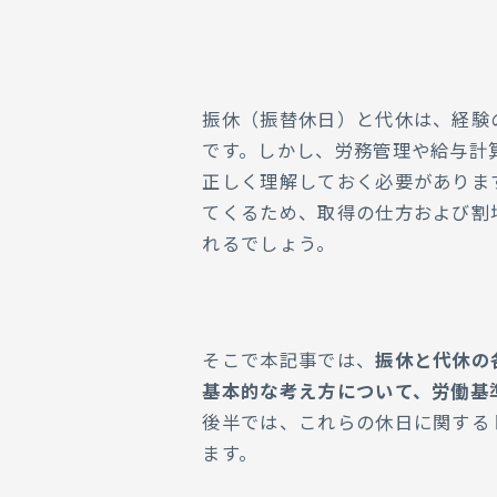
04.
振休と代休の違い
05.
振替休日と代休の活用
振休（振替休日）と代休は、経験
06.
振替休日と代休に関す
です。しかし、労務管理や給与計
07.
振替休日と代休に関する
正しく理解しておく必要がありま
てくるため、取得の仕方および割
08.
人事労務のアウトソー
れるでしょう。
そこで本記事では、
振休と代休の
基本的な考え方について、労働基
後半では、これらの休日に関する
ます。