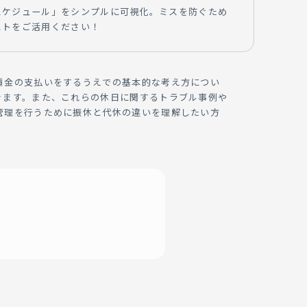
スケジュール」をシンプルに可視化。ミスを防ぐため
ストをご活用ください！
賃金の支払いをするうえでの基本的な考え方につい
きます。また、これらの休日に関するトラブル事例や
管理を行うために振休と代休の違いを理解したい方
休日」の基礎知識
義と取得ルール
ル