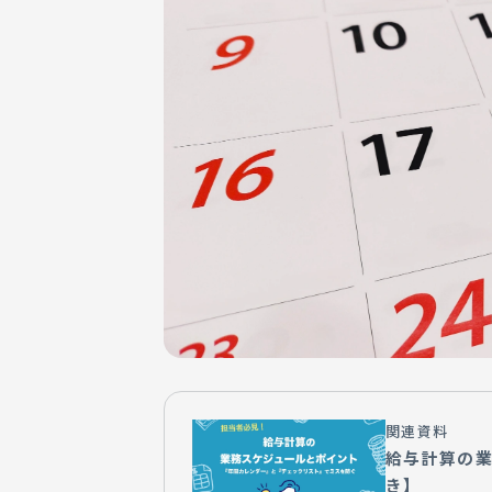
関連資料
給与計算の
き】