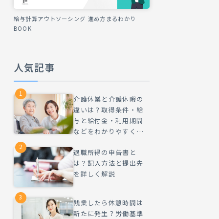
給与計算アウトソーシング 進め方まるわかり
BOOK
人気記事
1
介護休業と介護休暇の
違いは？取得条件・給
与と給付金・利用期間
などをわかりやすく解
説
2
退職所得の申告書と
は？記入方法と提出先
を詳しく解説
3
残業したら休憩時間は
新たに発生？労働基準