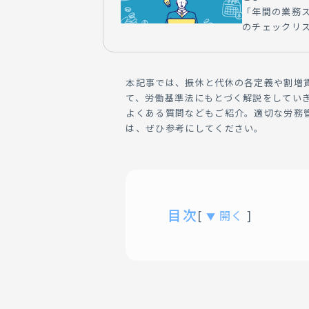
「年間の業務
のチェックリ
本記事では、振休と代休の各定義や割増
て、労働基準法にもとづく解説をしてい
よくある質問などもご紹介。適切な労務
は、ぜひ参考にしてください。
目次
[
開く
]
▼
01.
労働基準法が定める「
02.
振休（振替休日）の定
03.
代休の定義と取得ルー