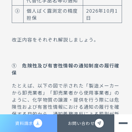
代替化学品名等の通知
③
個人ばく露測定の精度
2026年10月1
担保
日
改正内容をそれぞれ解説しましょう。
① 危険性及び有害性情報の通知制度の履行確
保
たとえば、以下の図で示された「製造メーカー
から卸売業者」「卸売業者から使用事業者」の
ように、化学物質の譲渡・提供を行う際には危
険性および有害性情報における通知の履行を確
保する目的から、通知義務違反による罰則が新
たに設けられることになりました。
資料請求
お問い合わせ