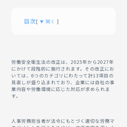
目次
[
開く
]
▼
01.
労働安全衛生法の概要と改正の
目的
02.
【2025年から2027年施行】労
働安全衛生法の主な改正スケジ
ュール
労働安全衛生法の改正は、2025年から2027年
にかけて段階的に施行されます。その改正にお
03.
【2025年から2027年に施行】
いては、6つのカテゴリにわたって計13項目の
労働安全衛生法改正における主
見直しが盛り込まれており、企業には自社の事
なポイント
業内容や労働環境に応じた対応が求められま
04.
労働安全衛生法の改正に向けて
す。
企業が準備すべきこと
05.
人事労務のアウトソーシングな
らラクラスへ
人事労務担当者が法令にもとづく適切な労務マ