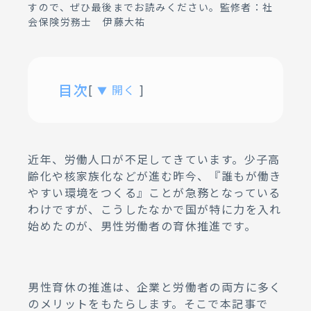
すので、ぜひ最後までお読みください。監修者：社
会保険労務士 伊藤大祐
目次
[
開く
]
▼
01.
男性の育休が義務化された？制
度の概要とは
02.
男性育休の取得推進が義務化さ
近年、労働人口が不足してきています。少子高
れた背景とは
齢化や核家族化などが進む昨今、『誰もが働き
やすい環境をつくる』ことが急務となっている
03.
男性育休制度と育児休業制度と
わけですが、こうしたなかで国が特に力を入れ
の違い
始めたのが、男性労働者の育休推進です。
04.
男性育休と『パパ・ママ育休プ
ラス』
05.
男性育休期間の給与支払いと給
男性育休の推進は、企業と労働者の両方に多く
付金
のメリットをもたらします。そこで本記事で