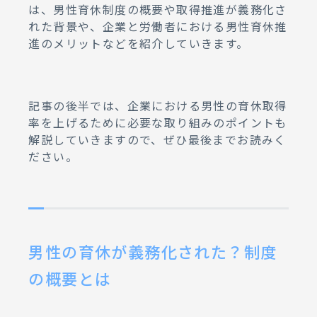
は、男性育休制度の概要や取得推進が義務化さ
06.
男性育休の給付金における注意
れた背景や、企業と労働者における男性育休推
点
進のメリットなどを紹介していきます。
07.
男性育休の推進義務化が従業員
にもたらすメリット
08.
男性育休の推進義務化が企業に
記事の後半では、企業における男性の育休取得
もたらすメリット
率を上げるために必要な取り組みのポイントも
09.
男性育休の取得を促進するため
解説していきますので、ぜひ最後までお読みく
の4つのポイント
ださい。
10.
人事の課題解決ならラクラスへ
男性の育休が義務化された？制度
の概要とは