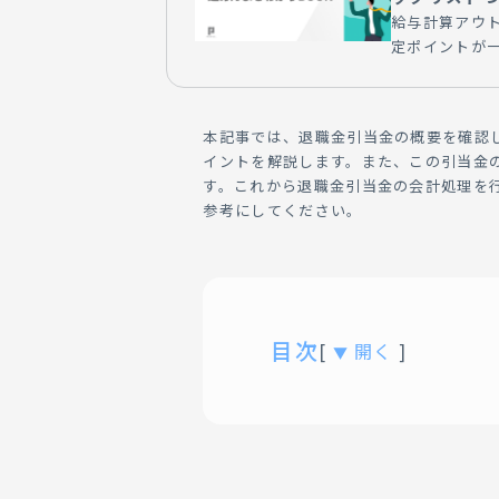
給与計算アウ
定ポイントが
本記事では、退職金引当金の概要を確認
イントを解説します。また、この引当金
す。これから退職金引当金の会計処理を
参考にしてください。
目次
[
開く
]
▼
01.
退職金引当金（退職給
02.
退職金引当金の計上で
「簡便法」