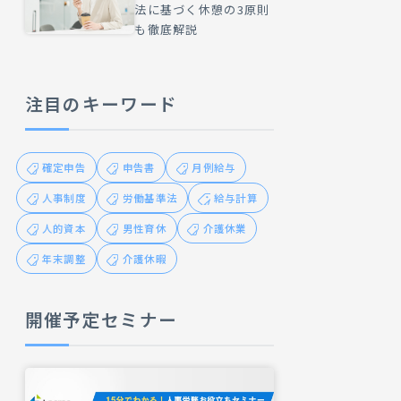
法に基づく休憩の3原則
も徹底解説
注目のキーワード
確定申告
申告書
月例給与
人事制度
労働基準法
給与計算
人的資本
男性育休
介護休業
年末調整
介護休暇
開催予定セミナー