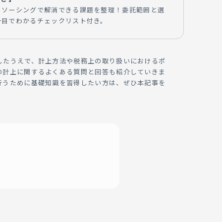
トソーシングで解消できる課題を整理！委託範囲と選
一目でわかるチェックリスト付き。
したうえで、計上方法や税務上の取り扱いにおけるポ
の計上に関するよくある質問と回答も紹介していきま
行うために基礎知識を習得したい方は、ぜひ本記事を
付引当金）とは何か？
用いる「原則法」と