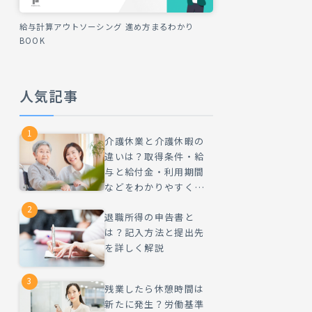
給与計算アウトソーシング 進め方まるわかり
BOOK
人気記事
1
介護休業と介護休暇の
違いは？取得条件・給
与と給付金・利用期間
などをわかりやすく解
説
2
退職所得の申告書と
は？記入方法と提出先
を詳しく解説
3
残業したら休憩時間は
新たに発生？労働基準