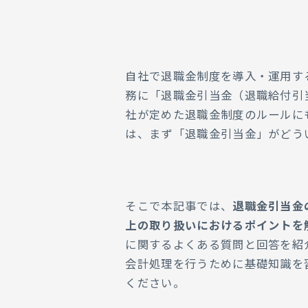
03.
退職金引当金を取り崩
考え方
04.
退職金引当金の税務
05.
退職金引当金に関する
自社で退職金制度を導入・運用す
務に「退職金引当金（退職給付引
06.
人事労務のアウトソー
社が定めた退職金制度のルールに
は、まず「退職金引当金」がどう
そこで本記事では、
退職金引当金
上の取り扱いにおけるポイントを
に関するよくある質問と回答を紹
会計処理を行うために基礎知識を
ください。