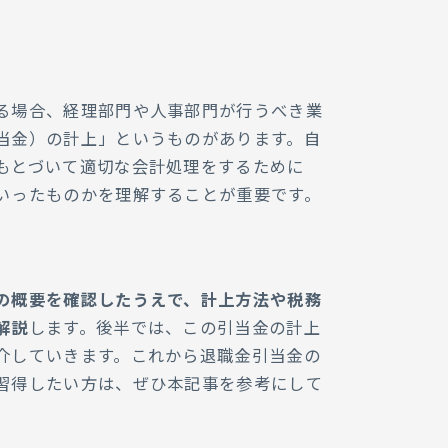
すケースと会計処理の
的な取り扱いと損金算入
よくある質問
る場合、経理部門や人事部門が行うべき業
当金）の計上」というものがあります。自
シングならラクラスへ
もとづいて適切な会計処理をするために
いったものかを理解することが重要です。
の概要を確認したうえで、計上方法や税務
解説
します。後半では、この引当金の計上
介していきます。これから退職金引当金の
習得したい方は、ぜひ本記事を参考にして