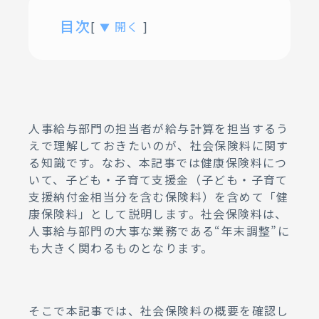
目次
[
開く
]
▼
01.
社会保険料とは
02.
社会保険の加入条件と保険料徴
収の対象者
03.
社会保険料の計算に必要となる
人事給与部門の担当者が給与計算を担当するう
標準報酬月額
えで理解しておきたいのが、社会保険料に関す
る知識です。なお、本記事では健康保険料につ
04.
給与計算における社会保険料の
いて、子ども・子育て支援金（子ども・子育て
計算方法
支援納付金相当分を含む保険料）を含めて「健
05.
賞与計算における社会保険料の
康保険料」として説明します。社会保険料は、
計算方法
人事給与部門の大事な業務である“年末調整”に
も大きく関わるものとなります。
06.
社会保険料の計算例
07.
社会保険料控除とは
08.
社会保険料が免除されるケース
そこで本記事では、社会保険料の概要を確認し