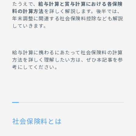
たうえで、
給与計算と賞与計算における各保険
09.
社会保険料の計算をするうえで
料の計算方法
を詳しく解説します。後半では、
の注意点
年末調整に関連する社会保険料控除なども解説
10.
社会保険料の計算を効率化する
していきます。
方法
11.
社会保険料の計算に関してよく
ある質問
給与計算に携わるにあたって社会保険料の計算
方法を詳しく理解したい方は、ぜひ本記事を参
12.
人事業務のアウトソーシングな
考にしてください。
らラクラスへ
社会保険料とは